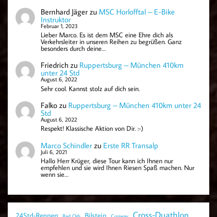
Bernhard Jäger
zu
MSC Horlofftal – E-Bike
Instruktor
Februar 1, 2023
Lieber Marco. Es ist dem MSC eine Ehre dich als
Verkehrsleiter in unseren Reihen zu begrüßen. Ganz
besonders durch deine…
Friedrich
zu
Ruppertsburg – München 410km
unter 24 Std
August 6, 2022
Sehr cool. Kannst stolz auf dich sein.
Falko
zu
Ruppertsburg – München 410km unter 24
Std
August 6, 2022
Respekt! Klassische Aktion von Dir. :-)
Marco Schindler
zu
Erste RR Transalp
Juli 6, 2021
Hallo Herr Krüger, diese Tour kann ich Ihnen nur
empfehlen und sie wird Ihnen Riesen Spaß machen. Nur
wenn sie…
Cross-Duathlon
24Std-Rennen
Bilstein
Bad Orb
Conway