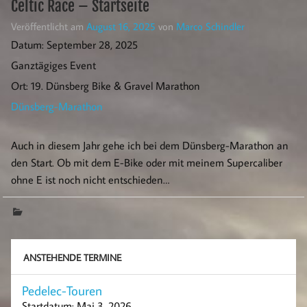
Celtic Race – Startseite
Veröffentlicht am
August 16, 2025
von
Marco Schindler
Datum:
September 28, 2025
Ganztägiges Event
Ort:
19. Dünsberg Bike & Gravel Marathon
Dünsberg-Marathon
Auch in diesem Jahr gehe ich bei dem Dünsberg-Marathon an
den Start. Ob mit dem E-Bike oder mit meinem Supercaliber
ohne E ist noch nicht entschieden…
ANSTEHENDE TERMINE
Pedelec-Touren
Startdatum:
Mai 3, 2026