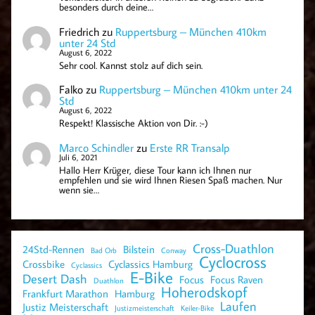
besonders durch deine…
Friedrich
zu
Ruppertsburg – München 410km
unter 24 Std
August 6, 2022
Sehr cool. Kannst stolz auf dich sein.
Falko
zu
Ruppertsburg – München 410km unter 24
Std
August 6, 2022
Respekt! Klassische Aktion von Dir. :-)
Marco Schindler
zu
Erste RR Transalp
Juli 6, 2021
Hallo Herr Krüger, diese Tour kann ich Ihnen nur
empfehlen und sie wird Ihnen Riesen Spaß machen. Nur
wenn sie…
Cross-Duathlon
24Std-Rennen
Bilstein
Bad Orb
Conway
Cyclocross
Crossbike
Cyclassics Hamburg
Cyclassics
E-Bike
Desert Dash
Focus
Focus Raven
Duathlon
Hoherodskopf
Frankfurt Marathon
Hamburg
Laufen
Justiz Meisterschaft
Justizmeisterschaft
Keiler-Bike